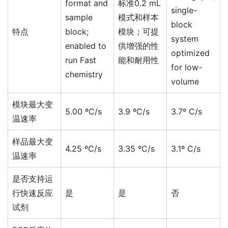
format and
标准0.2 mL
single-
sample
模式和样本
block
特点
block;
模块；可提
system
enabled to
供增强的性
optimized
run Fast
能和耐用性
for low-
chemistry
volume
模块最大变
5.00 ºC/s
3.9 ºC/s
3.7º C/s
温速率
样品最大变
4.25 ºC/s
3.35 ºC/s
3.1º C/s
温速率
是否支持运
行快速反应
是
是
否
试剂